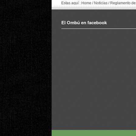
Estas aquí :
Home
/
Noticias
/
Reglamento de
El Ombú en facebook