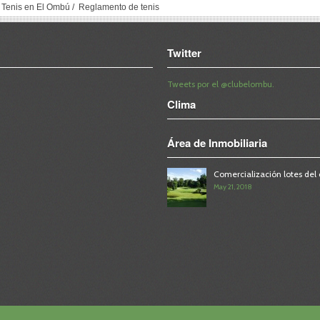
 Tenis en El Ombú
/
Reglamento de tenis
Twitter
Tweets por el @clubelombu.
Clima
Área de Inmobiliaria
Comercialización lotes del 
May 21, 2018