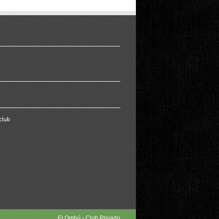
club
El Ombú - Club Privado